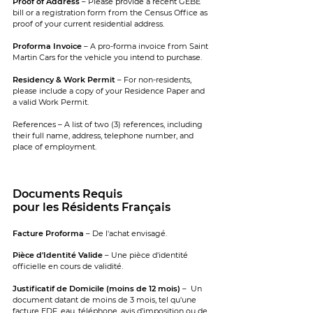
Proof of Address
– Please provide a recent GEBE
bill or a registration form from the Census Office as
proof of your current residential address.
Proforma Invoice
– A pro-forma invoice from Saint
Martin Cars for the vehicle you intend to purchase.
Residency & Work Permit
– For non-residents,
please include a copy of your Residence Paper and
a valid Work Permit.
References – A list of two (3) references, including
their full name, address, telephone number, and
place of employment.
Documents Requis
pour les Résidents Français
Facture Proforma
– De l'achat envisagé.
Pièce d'Identité Valide
– Une pièce d'identité
officielle en cours de validité.
Justificatif de Domicile (moins de 12 mois)
– Un
document datant de moins de 3 mois, tel qu'une
facture EDF, eau, téléphone, avis d’imposition ou de