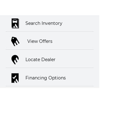
Search Inventory
View Offers
Locate Dealer
Financing Options
Saint Martin Cars
Financing
SHOP
All Vehicles
Locate Dealer